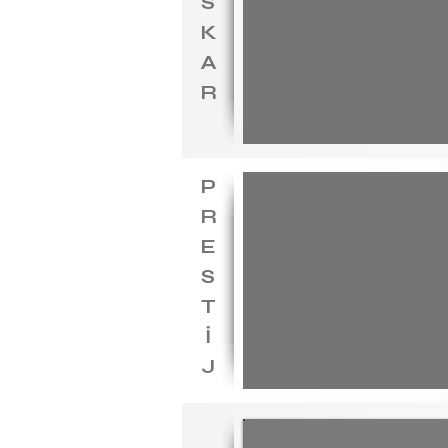
S
K
A
R
P
R
E
S
T
İ
J