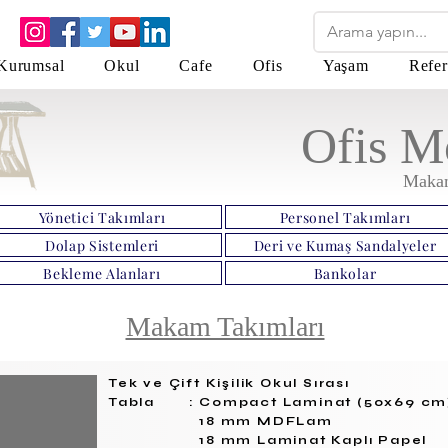
Kurumsal
Okul
Cafe
Ofis
Yaşam
Refer
Ofis Mo
Makam
Yönetici Takımları
Personel Takımları
Dolap Sistemleri
Deri ve Kumaş Sandalyeler
Bekleme Alanları
Bankolar
Makam Takımları
Tek ve Çift Kişilik Okul Sırası
Tabla : Compact Laminat (50x69 cm
18 mm MDFLam
18 mm Laminat Kaplı Papel