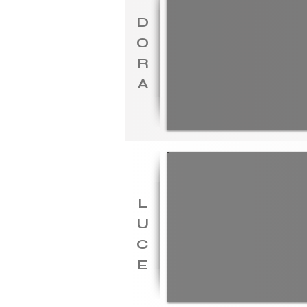
D
O
R
A
L
U
C
E