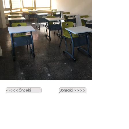
< < < < Önceki
Sonraki > > > >